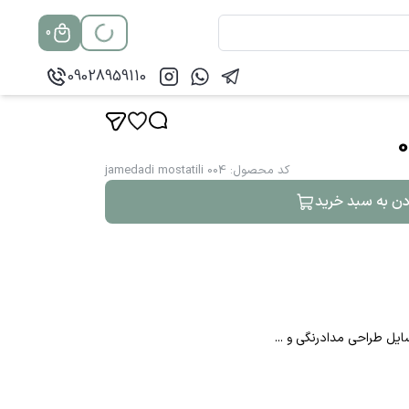
0
09028959110
کد محصول
:
jamedadi mostatili 004
دن به سبد خرید
سایل طراحی مدادرنگی و ...