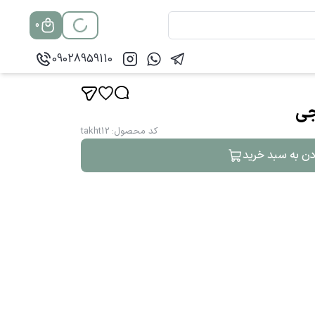
0
09028959110
جی
کد محصول
:
takht12
دن به سبد خرید