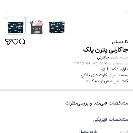
کاردستی
جاکارتی پترن پلک
دسته بندی
:
جاکارتی
کد محصول
:
2438525418965115
دارای دکمه فلزی
مناسب برای کارت های بانکی
گنجایش بیش از ده کارت
مشخصات فنی
نقد و بررسی
نظرات
مشخصات فیزیکی
جنس
پارچه مخمل