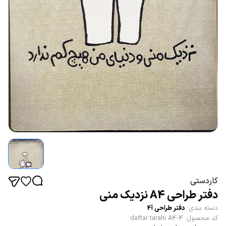
کاردستی
دفتر طراحی A4 نزدیک منی
دسته بندی
:
دفتر طراحی آ4
کد محصول
:
daftar tarahi A4-4