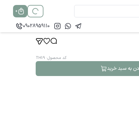
0
09028959110
کد محصول
:
TH19
دن به سبد خرید