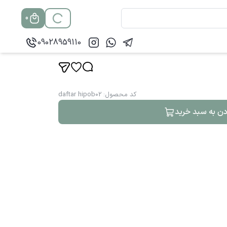
0
09028959110
کد محصول
:
daftar hipob02
دن به سبد خرید