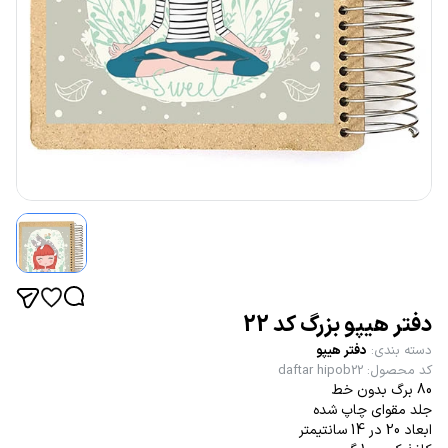
دفتر هیپو بزرگ کد 22
دسته بندی
:
دفتر هیپو
کد محصول
:
daftar hipob22
80 برگ بدون خط
جلد مقوای چاپ شده
ابعاد 20 در 14 سانتیمتر