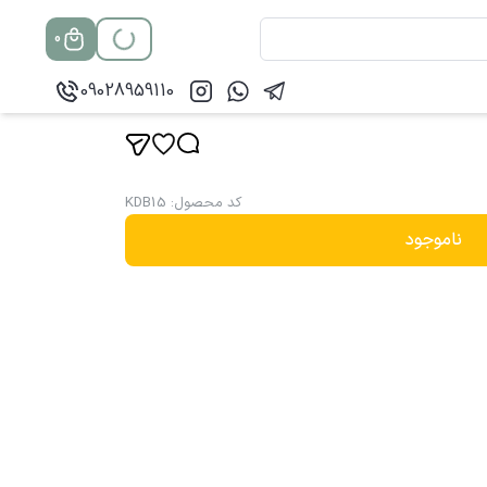
0
09028959110
کد محصول
:
KDB15
ناموجود