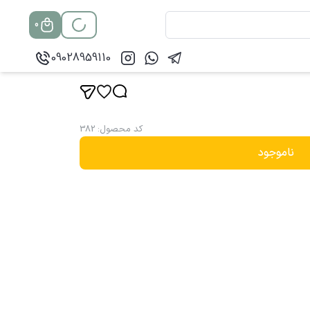
0
09028959110
کد محصول
:
382
ناموجود