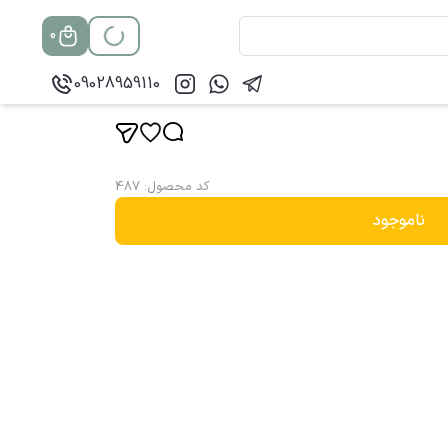
0
09028959110
کد محصول
:
487
ناموجود