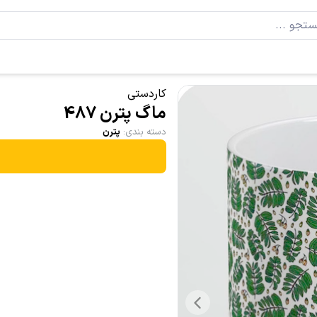
کاردستی
ماگ پترن 487
دسته بندی
:
پترن