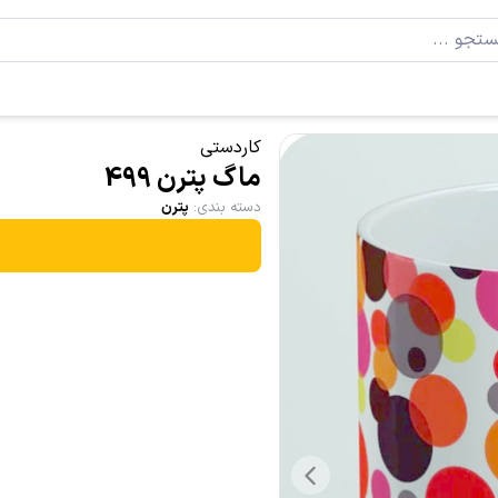
کاردستی
ماگ پترن 499
دسته بندی
:
پترن