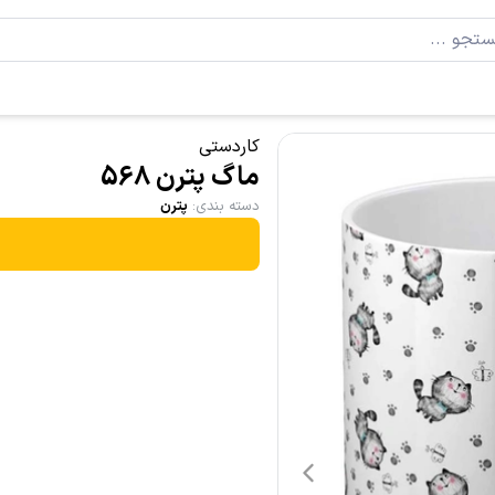
کاردستی
ماگ پترن 568
دسته بندی
:
پترن