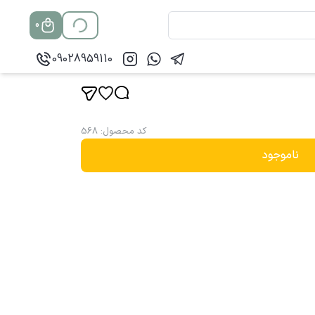
0
09028959110
کد محصول
:
568
ناموجود