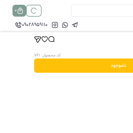
0
09028959110
کد محصول
:
761
ناموجود