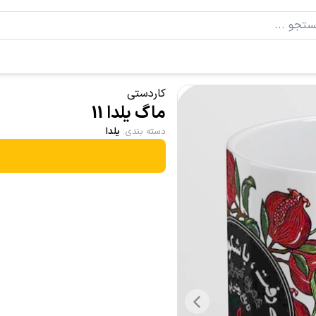
کاردستی
ماگ یلدا 11
دسته بندی
:
یلدا