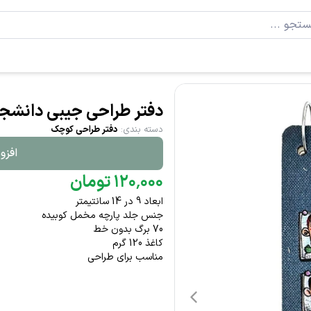
دفتر طراحی جیبی دانشج
دسته بندی
:
دفتر طراحی کوچک
افزو
۰۰۰
٬
۱۲۰
تومان
ابعاد 9 در 14 سانتیمتر
جنس جلد پارچه مخمل کوبیده
70 برگ بدون خط
کاغذ 120 گرم
مناسب برای طراحی