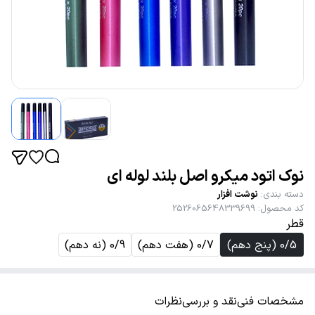
نوک اتود میکرو اصل بلند لوله ای
دسته بندی
:
نوشت افزار
کد محصول
:
2526065648339699
قطر
0/5 (پنج دهم)
0/7 (هفت دهم)
0/9 (نه دهم)
مشخصات فنی
نقد و بررسی
نظرات