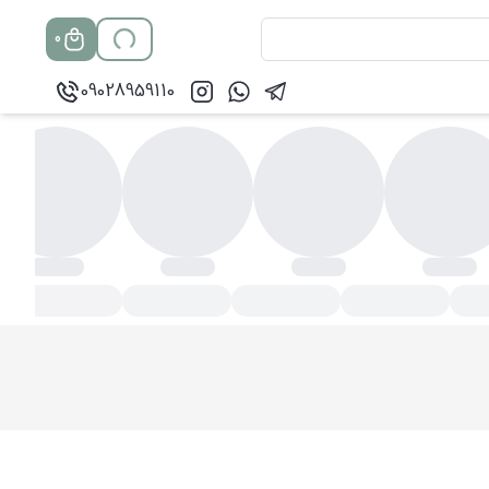
0
09028959110