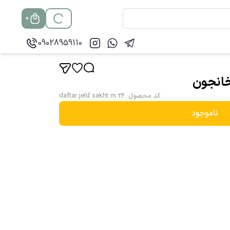
0
09028959110
انجون
کد محصول
:
daftar jeld sakht m 26
ناموجود